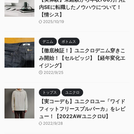
内SEに転職したノウハウについて！
【情シス】
2025/10/19
デニム
ボトムス
【徹底検証！】ユニクロデニム穿きこ
み開始！【セルビッジ】【経年変化エ
イジング】
2022/9/25
トップス
ユニクロ
【実コーデも】ユニクロユー「ワイド
フィットフリースプルパーカ」をレビ
ュー！【2022AWユニクロU】
2022/9/28