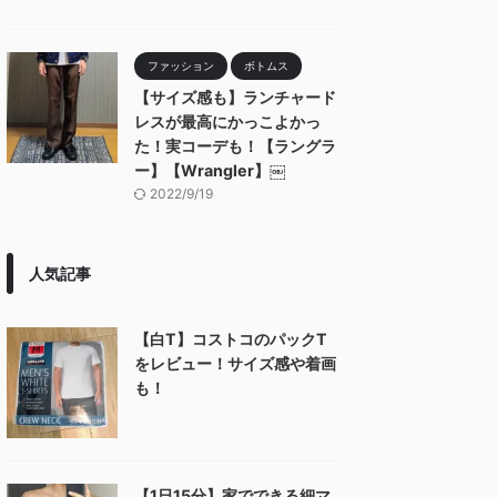
ファッション
ボトムス
【サイズ感も】ランチャード
レスが最高にかっこよかっ
た！実コーデも！【ラングラ
ー】【Wrangler】￼
2022/9/19
人気記事
【白T】コストコのパックT
をレビュー！サイズ感や着画
も！
【1日15分】家でできる細マ