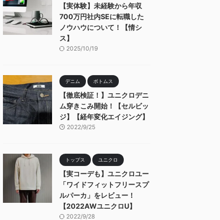
【実体験】未経験から年収
700万円社内SEに転職した
ノウハウについて！【情シ
ス】
2025/10/19
デニム
ボトムス
【徹底検証！】ユニクロデニ
ム穿きこみ開始！【セルビッ
ジ】【経年変化エイジング】
2022/9/25
トップス
ユニクロ
【実コーデも】ユニクロユー
「ワイドフィットフリースプ
ルパーカ」をレビュー！
【2022AWユニクロU】
2022/9/28