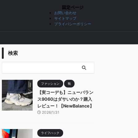
固定ページ
お問い合わせ
サイトマップ
プライバシーポリシー
検索
ファッション
靴
【実コーデも】ニューバラン
ス9060はダサいのか？購入
レビュー！【NewBalance】
2026/1/31
ライフハック