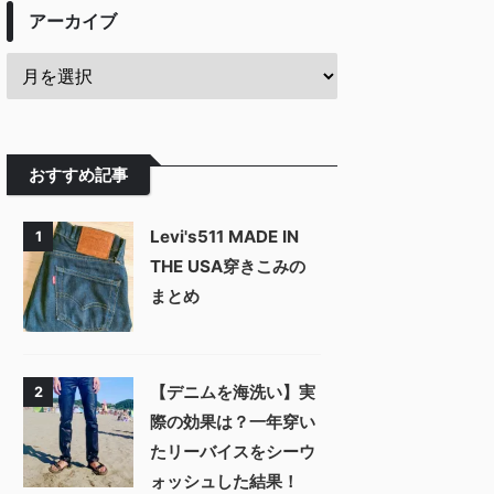
アーカイブ
おすすめ記事
Levi's511 MADE IN
1
THE USA穿きこみの
まとめ
【デニムを海洗い】実
2
際の効果は？一年穿い
たリーバイスをシーウ
ォッシュした結果！