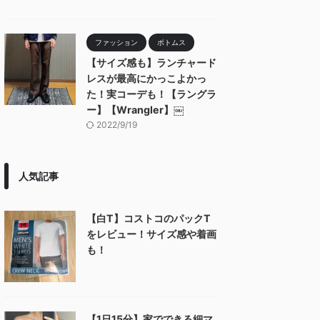
ファッション
ボトムス
【サイズ感も】ランチャード
レスが最高にかっこよかっ
た！実コーデも！【ラングラ
ー】【Wrangler】￼
2022/9/19
人気記事
【白T】コストコのパックT
をレビュー！サイズ感や着画
も！
【1日15分】家でできる細マ