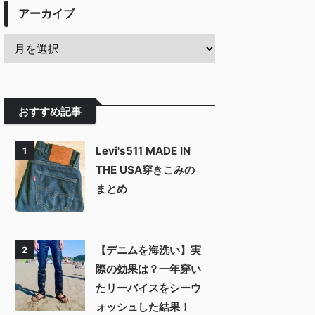
アーカイブ
おすすめ記事
Levi's511 MADE IN
1
THE USA穿きこみの
まとめ
【デニムを海洗い】実
2
際の効果は？一年穿い
たリーバイスをシーウ
ォッシュした結果！