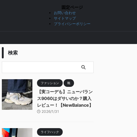
固定ページ
お問い合わせ
サイトマップ
プライバシーポリシー
検索
ファッション
靴
【実コーデも】ニューバラン
ス9060はダサいのか？購入
レビュー！【NewBalance】
2026/1/31
ライフハック