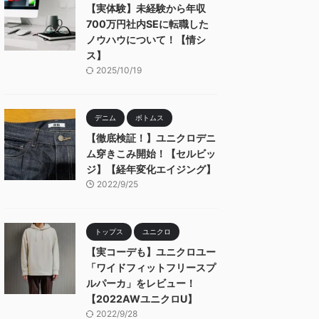
【実体験】未経験から年収
700万円社内SEに転職した
ノウハウについて！【情シ
ス】
2025/10/19
デニム
ボトムス
【徹底検証！】ユニクロデニ
ム穿きこみ開始！【セルビッ
ジ】【経年変化エイジング】
2022/9/25
トップス
ユニクロ
【実コーデも】ユニクロユー
「ワイドフィットフリースプ
ルパーカ」をレビュー！
【2022AWユニクロU】
2022/9/28