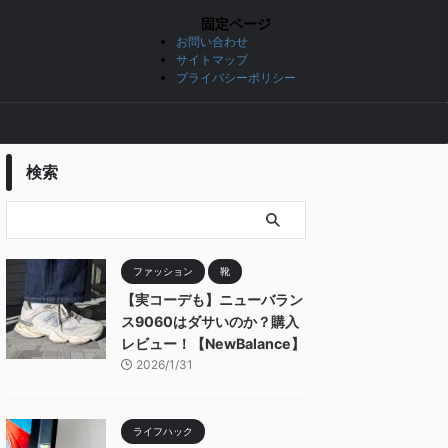
固定ページ
お問い合わせ
サイトマップ
プライバシーポリシー
検索
ファッション
靴
【実コーデも】ニューバラン
ス9060はダサいのか？購入
レビュー！【NewBalance】
2026/1/31
ライフハック