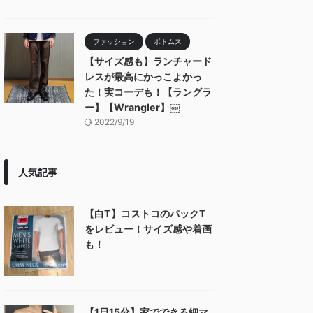
ファッション
ボトムス
【サイズ感も】ランチャード
レスが最高にかっこよかっ
た！実コーデも！【ラングラ
ー】【Wrangler】￼
2022/9/19
人気記事
【白T】コストコのパックT
をレビュー！サイズ感や着画
も！
【1日15分】家でできる細マ