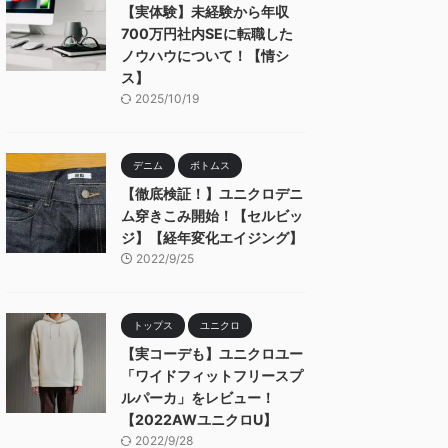
【実体験】未経験から年収
700万円社内SEに転職した
ノウハウについて！【情シ
ス】
2025/10/19
デニム
ボトムス
【徹底検証！】ユニクロデニ
ム穿きこみ開始！【セルビッ
ジ】【経年変化エイジング】
2022/9/25
トップス
ユニクロ
【実コーデも】ユニクロユー
「ワイドフィットフリースプ
ルパーカ」をレビュー！
【2022AWユニクロU】
2022/9/28