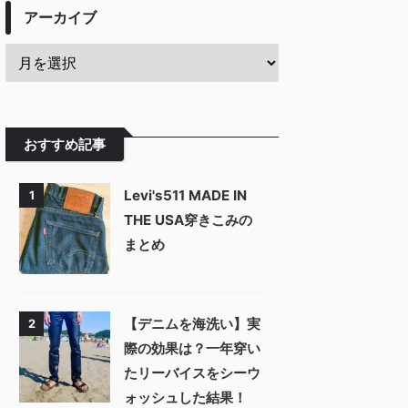
アーカイブ
おすすめ記事
Levi's511 MADE IN
1
THE USA穿きこみの
まとめ
【デニムを海洗い】実
2
際の効果は？一年穿い
たリーバイスをシーウ
ォッシュした結果！