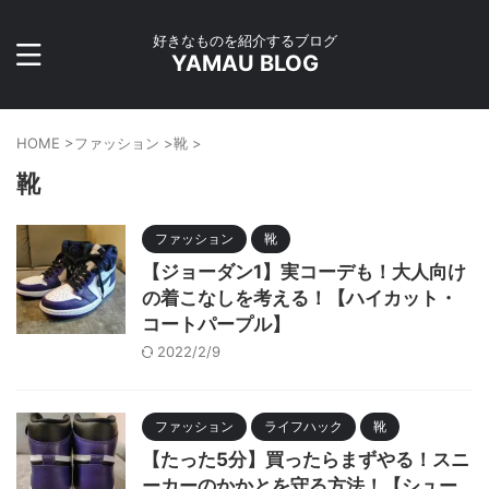
好きなものを紹介するブログ
YAMAU BLOG
HOME
>
ファッション
>
靴
>
靴
ファッション
靴
【ジョーダン1】実コーデも！大人向け
の着こなしを考える！【ハイカット・
コートパープル】
2022/2/9
ファッション
ライフハック
靴
【たった5分】買ったらまずやる！スニ
ーカーのかかとを守る方法！【シュー