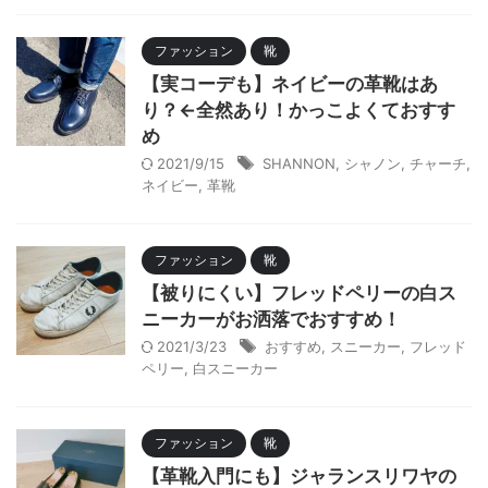
ファッション
靴
【実コーデも】ネイビーの革靴はあ
り？←全然あり！かっこよくておすす
め
2021/9/15
SHANNON
,
シャノン
,
チャーチ
,
ネイビー
,
革靴
ファッション
靴
【被りにくい】フレッドペリーの白ス
ニーカーがお洒落でおすすめ！
2021/3/23
おすすめ
,
スニーカー
,
フレッド
ペリー
,
白スニーカー
ファッション
靴
【革靴入門にも】ジャランスリワヤの