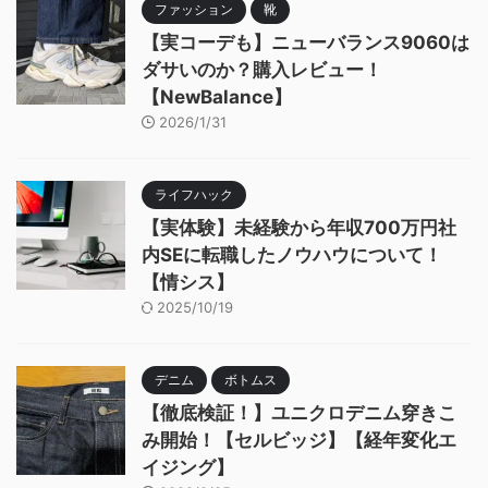
ファッション
靴
【実コーデも】ニューバランス9060は
ダサいのか？購入レビュー！
【NewBalance】
2026/1/31
ライフハック
【実体験】未経験から年収700万円社
内SEに転職したノウハウについて！
【情シス】
2025/10/19
デニム
ボトムス
【徹底検証！】ユニクロデニム穿きこ
み開始！【セルビッジ】【経年変化エ
イジング】