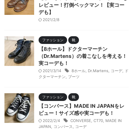
レビュー！打倒ベックマン！【実コー
デも】
2021/2/8
ファッション
靴
【8ホール】ドクターマーチン
（Dr.Martens）の着こなしを考える！
実コーデも！
2021/3/14
8ホール
,
Dr.Martens
,
コーデ
,
ド
クターマーチン
,
ブーツ
ファッション
靴
【コンバース】MADE IN JAPANをレ
ビュー！サイズ感や実コーデも！
2022/2/4
CONVERSE
,
CT70
,
MADE IN
JAPAN
,
コンバース
,
コーデ